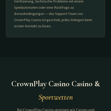
Verifizierung, technische Probleme mit einem
Spielautomaten oder eine Rückfrage zu
Bonusbedingungen — das Support-Team von
CrownPlay Casino ist geschult, jedes Anliegen beim
ersten Kontakt zu lösen.
CrownPlay Casino Casino &
Sportwetten
Bei CrownPlay Casino vereinen wir Casino und