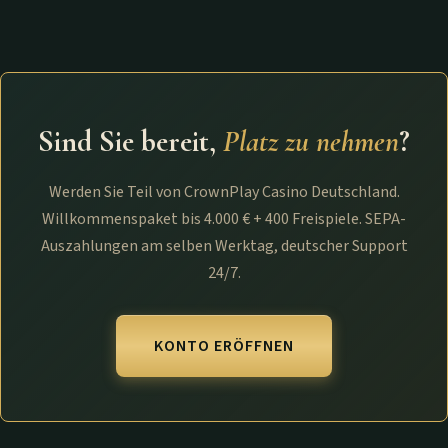
Sind Sie bereit,
Platz zu nehmen
?
Werden Sie Teil von CrownPlay Casino Deutschland.
Willkommenspaket bis 4.000 € + 400 Freispiele. SEPA-
Auszahlungen am selben Werktag, deutscher Support
24/7.
KONTO ERÖFFNEN