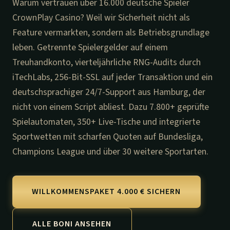
Warum vertrauen über 16.000 deutsche Spieler
CrownPlay Casino? Weil wir Sicherheit nicht als
Feature vermarkten, sondern als Betriebsgrundlage
leben. Getrennte Spielergelder auf einem
Treuhandkonto, vierteljährliche RNG-Audits durch
iTechLabs, 256-Bit-SSL auf jeder Transaktion und ein
deutschsprachiger 24/7-Support aus Hamburg, der
nicht von einem Script abliest. Dazu 7.800+ geprüfte
Spielautomaten, 350+ Live-Tische und integrierte
Sportwetten mit scharfen Quoten auf Bundesliga,
Champions League und über 30 weitere Sportarten.
WILLKOMMENSPAKET 4.000 € SICHERN
ALLE BONI ANSEHEN