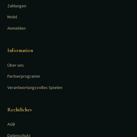
Zahlungen
Mobil
Anmelden
Information
Über uns
Partnerprogramm
Verantwortungsvolles Spielen
Rechtliches
AGB
Datenschutz