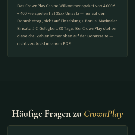
Das CrownPlay Casino Willkommenspaket von 4.000 €
+ 400 Freispielen hat 35xx Umsatz — nur auf den
Bonusbetrag, nicht auf Einzahlung + Bonus. Maximaler
Einsatz: 5 €. Gültigkeit: 30 Tage. Bei CrownPlay stehen
diese drei Zahlen immer oben auf der Bonusseite —
nicht versteckt in einem PDF.
Häufige Fragen zu
CrownPlay