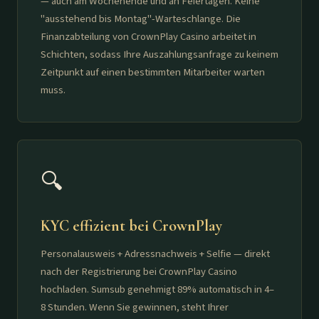
— auch am Wochenende und an Feiertagen. Keine
"ausstehend bis Montag"-Warteschlange. Die
Finanzabteilung von CrownPlay Casino arbeitet in
Schichten, sodass Ihre Auszahlungsanfrage zu keinem
Zeitpunkt auf einen bestimmten Mitarbeiter warten
muss.
🔍
KYC effizient bei CrownPlay
Personalausweis + Adressnachweis + Selfie — direkt
nach der Registrierung bei CrownPlay Casino
hochladen. Sumsub genehmigt 89% automatisch in 4–
8 Stunden. Wenn Sie gewinnen, steht Ihrer